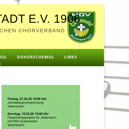
DT E.V. 1906
TSCHEN CHORVERBAND
MOL
DOHORSCHEMOL
LINKS
M