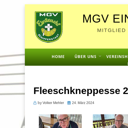
MGV EI
MITGLIED
HOME
ÜBER UNS
VEREINSH
Fleeschkneppesse 
by
Posted
Volker Mehler
24. März 2024
on