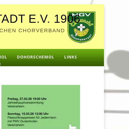
DT E.V. 1906
TSCHEN CHORVERBAND
MOL
DOHORSCHEMOL
LINKS
M